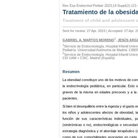
Rev Esp Endocrinol Pediatr 2023;14 Suppl(2):121-
Tratamiento de la obesida
Treatment of child and adolescent 
Sent for review: 27 Apr. 2023 | Accepted: 27 Apr. 
1
GABRIEL A. MARTOS MORENO
,
JESÚS ARG
1
Servicio de Endocrinología. Hospital Infantil Univ
Pediatría. Universidad Autónoma de Madrid. CIBER F
2
Servicio de Endocrinología. Hospital Infantil Unive
CEI UAM + CSIC. Madrid (España)
Resumen
La obesidad constituye uno de los motivos de consu
la endocrinología pediátrica, en particular. Est
graves de la misma en edades precoces y a la pr
pacientes.
Si bien el desequilibrio entre la ingesta y el gasto
los niños y adolescentes afectos de obesidad, la
función de sus características individuales, 
(sindrómicas o no), endocrinológicas o secundaria
estrategia diagnóstica y el abordaje terapéutico 
como de sus comorbilidades asociadas en cada p