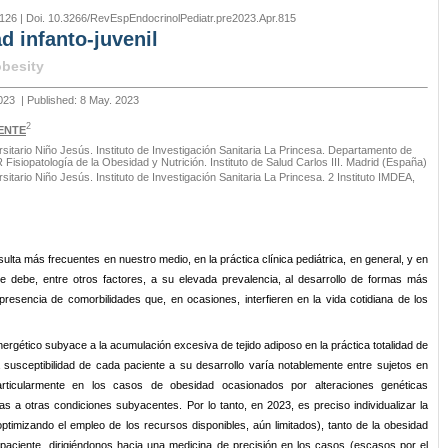
126 | Doi. 10.3266/RevEspEndocrinolPediatr.pre2023.Apr.815
d infanto-juvenil
obesity
2023
| Published: 8 May. 2023
2
ENTE
ersitario Niño Jesús. Instituto de Investigación Sanitaria La Princesa. Departamento de
isiopatología de la Obesidad y Nutrición. Instituto de Salud Carlos III. Madrid (España)
rsitario Niño Jesús. Instituto de Investigación Sanitaria La Princesa. 2 Instituto IMDEA,
lta más frecuentes en nuestro medio, en la práctica clínica pediátrica, en general, y en
o se debe, entre otros factores, a su elevada prevalencia, al desarrollo de formas más
esencia de comorbilidades que, en ocasiones, interfieren en la vida cotidiana de los
 energético subyace a la acumulación excesiva de tejido adiposo en la práctica totalidad de
 susceptibilidad de cada paciente a su desarrollo varía notablemente entre sujetos en
particularmente en los casos de obesidad ocasionados por alteraciones genéticas
s a otras condiciones subyacentes. Por lo tanto, en 2023, es preciso individualizar la
(optimizando el empleo de los recursos disponibles, aún limitados), tanto de la obesidad
aciente, dirigiéndonos hacia una medicina de precisión en los casos (escasos por el