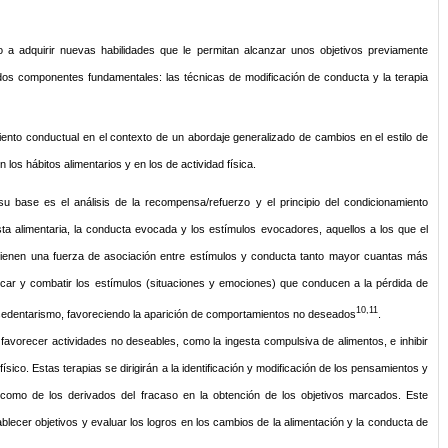
ño a adquirir nuevas habilidades que le permitan alcanzar unos objetivos previamente
dos componentes fundamentales: las técnicas de modificación de conducta y la terapia
iento conductual en el contexto de un abordaje generalizado de cambios en el estilo de
los hábitos alimentarios y en los de actividad física.
u base es el análisis de la recompensa/refuerzo y el principio del condicionamiento
sta alimentaria, la conducta evocada y los estímulos evocadores, aquellos a los que el
tienen una fuerza de asociación entre estímulos y conducta tanto mayor cuantas más
ificar y combatir los estímulos (situaciones y emociones) que conducen a la pérdida de
10,11
el sedentarismo, favoreciendo la aparición de comportamientos no deseados
.
 favorecer actividades no deseables, como la ingesta compulsiva de alimentos, e inhibir
ísico. Estas terapias se dirigirán a la identificación y modificación de los pensamientos y
 como de los derivados del fracaso en la obtención de los objetivos marcados. Este
blecer objetivos y evaluar los logros en los cambios de la alimentación y la conducta de