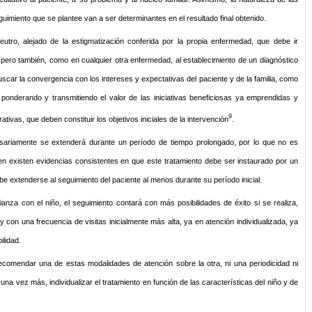
uimiento que se plantee van a ser determinantes en el resultado final obtenido.
utro, alejado de la estigmatización conferida por la propia enfermedad, que debe ir
a, pero también, como en cualquier otra enfermedad, al establecimiento de un diagnóstico
buscar la convergencia con los intereses y expectativas del paciente y de la familia, como
, ponderando y transmitiendo el valor de las iniciativas beneficiosas ya emprendidas y
9
ivas, que deben constituir los objetivos iniciales de la intervención
.
esariamente se extenderá durante un período de tiempo prolongado, por lo que no es
 bien existen evidencias consistentes en que este tratamiento debe ser instaurado por un
e extenderse al seguimiento del paciente al menos durante su período inicial.
fianza con el niño, el seguimiento contará con más posibilidades de éxito si se realiza,
y con una frecuencia de visitas inicialmente más alta, ya en atención individualizada, ya
ilidad.
ecomendar una de estas modalidades de atención sobre la otra, ni una periodicidad ni
 una vez más, individualizar el tratamiento en función de las características del niño y de