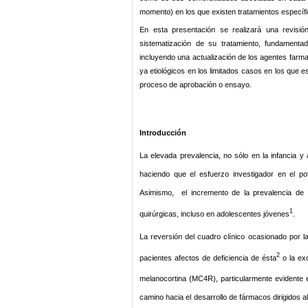
momento) en los que existen tratamientos específi
En esta presentación se realizará una revisió
sistematización de su tratamiento, fundamenta
incluyendo una actualización de los agentes farmac
ya etiológicos en los limitados casos en los que e
proceso de aprobación o ensayo.
Introducción
La elevada prevalencia, no sólo en la infancia y
haciendo que el esfuerzo investigador en el pot
Asimismo, el incremento de la prevalencia de
1
quirúrgicas, incluso en adolescentes jóvenes
.
La reversión del cuadro clínico ocasionado por la
2
pacientes afectos de deficiencia de ésta
o la exc
melanocortina (MC4R), particularmente evidente e
camino hacia el desarrollo de fármacos dirigidos a