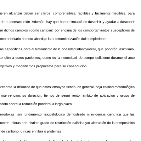
ieren alcanzar deben ser claros, comprensibles, factibles y fácilmente medibles, para
do de su consecución. Además, hay que hacer hincapié en describir y ayudar a descubrir
ar dichos cambios (cómo cambiar) por encima de los comportamientos susceptibles de
o prioritario en este abordaje la automonitorización del cumplimiento.
s específicas para el tratamiento de la obesidad infantojuvenil, que pondrán, asimismo,
atención a estos pacientes, como es la necesidad de tiempo suficiente durante el acto
objetivos y mecanismos propuestos para su consecución.
resenta la dificultad de que estos ensayos tienen, en general, baja calidad metodológica
e intervención, su duración, tiempo de seguimiento, ámbito de aplicación y grupo de
ecto sobre la reducción ponderal a largo plazo.
rodoxas, sin fundamento fisiopatológico demostrado ni evidencia científica que las
ntes, dietas con distinto grado de restricción calórica y/o alteración de la composición
 de carbono, o ricas en fibra o proteínas).