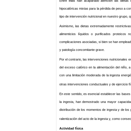
Entre ellas han acaparado atención las dietas 
hipocalóricas mixtas para la pérdida de peso a cor
tipo de intervención nutricional en nuestro grupo,
Asimismo, las dietas extremadamente restrictivas
alimenticios líquidos o purificados proteicos 
complicaciones asociadas, si bien se han emplead
y patología concomitante grave.
Por el contrario, las intervenciones nutricionales e
del exceso calórico en la alimentación del niño, a
con una limitación moderada de la ingesta ener
otras intervenciones conductuales y de ejercicio fí
En este sentido, es esencial establecer las bases
la ingesta, han demostrado una mayor capacidad
distribución de los momentos de ingesta y de los 
ralentización del acto de la ingesta y, como conse
Actividad física