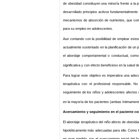
de obesidad constituyen una minoría frente a la p
desarrollado principios activos fundamentalmente
mecanismos de absorción de nutrientes, que com
para su empleo en adolescentes.
Aun contando con la posibilidad de emplear estos 
actualmente sustentado en la planificación de un 
el abordaje comportamental o conductual, como
significativa y con efecto beneficioso en la salud d
Para lograr este objetivo es imperativa una adec
terapéutica con el profesional responsable. N
seguimiento de los niños y adolescentes afectos d
en la mayoría de los pacientes (ambas íntimament
Acercamiento y seguimiento en el paciente con
El abordaje terapéutico del niño afecto de obesi
hipotéticamente más adecuadas para ello. Como h
en gran medida, por el acercamiento inicial del fa