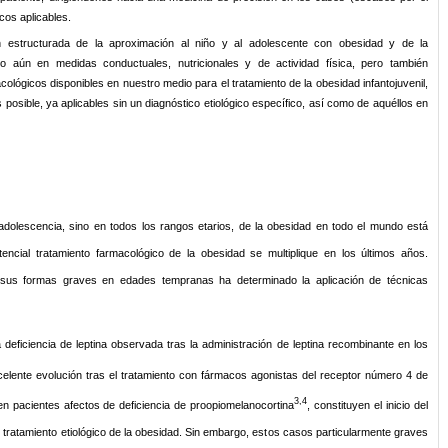
cos aplicables.
n estructurada de la aproximación al niño y al adolescente con obesidad y de la
do aún en medidas conductuales, nutricionales y de actividad física, pero también
ológicos disponibles en nuestro medio para el tratamiento de la obesidad infantojuvenil,
s posible, ya aplicables sin un diagnóstico etiológico específico, así como de aquéllos en
 adolescencia, sino en todos los rangos etarios, de la obesidad en todo el mundo está
encial tratamiento farmacológico de la obesidad se multiplique en los últimos años.
 sus formas graves en edades tempranas ha determinado la aplicación de técnicas
 deficiencia de leptina observada tras la administración de leptina recombinante en los
elente evolución tras el tratamiento con fármacos agonistas del receptor número 4 de
3,4
n pacientes afectos de deficiencia de proopiomelanocortina
, constituyen el inicio del
l tratamiento etiológico de la obesidad. Sin embargo, estos casos particularmente graves