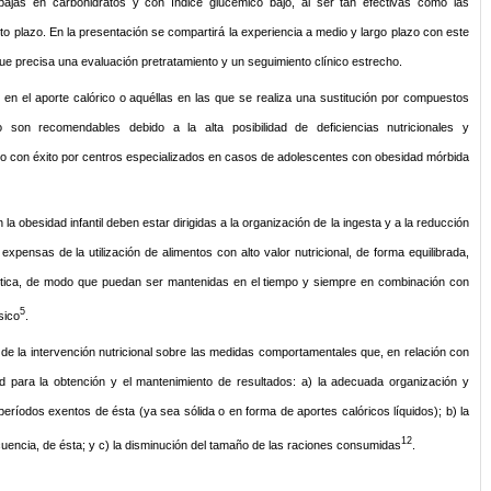
bajas en carbohidratos y con índice glucémico bajo, al ser tan efectivas como las
to plazo. En la presentación se compartirá la experiencia a medio y largo plazo con este
 que precisa una evaluación pretratamiento y un seguimiento clínico estrecho.
 en el aporte calórico o aquéllas en las que se realiza una sustitución por compuestos
no son recomendables debido a la alta posibilidad de deficiencias nutricionales y
o con éxito por centros especializados en casos de adolescentes con obesidad mórbida
n la obesidad infantil deben estar dirigidas a la organización de la ingesta y a la reducción
 expensas de la utilización de alimentos con alto valor nutricional, de forma equilibrada,
gética, de modo que puedan ser mantenidas en el tiempo y siempre en combinación con
5
sico
.
 de la intervención nutricional sobre las medidas comportamentales que, en relación con
 para la obtención y el mantenimiento de resultados: a) la adecuada organización y
períodos exentos de ésta (ya sea sólida o en forma de aportes calóricos líquidos); b) la
12
cuencia, de ésta; y c) la disminución del tamaño de las raciones consumidas
.