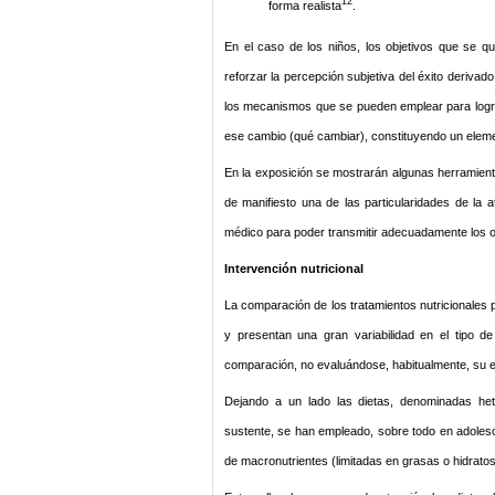
12
forma realista
.
En el caso de los niños, los objetivos que se qu
reforzar la percepción subjetiva del éxito deriva
los mecanismos que se pueden emplear para logr
ese cambio (qué cambiar), constituyendo un element
En la exposición se mostrarán algunas herramienta
de manifiesto una de las particularidades de la 
médico para poder transmitir adecuadamente los 
Intervención nutricional
La comparación de los tratamientos nutricionales p
y presentan una gran variabilidad en el tipo d
comparación, no evaluándose, habitualmente, su ef
Dejando a un lado las dietas, denominadas hete
sustente, se han empleado, sobre todo en adolesce
de macronutrientes (limitadas en grasas o hidratos