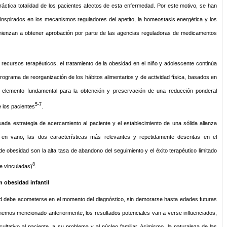
ráctica totalidad de los pacientes afectos de esta enfermedad. Por este motivo, se han
 inspirados en los mecanismos reguladores del apetito, la homeostasis energética y los
ienzan a obtener aprobación por parte de las agencias reguladoras de medicamentos
recursos terapéuticos, el tratamiento de la obesidad en el niño y adolescente continúa
programa de reorganización de los hábitos alimentarios y de actividad física, basados en
 elemento fundamental para la obtención y preservación de una reducción ponderal
5-7
e los pacientes
.
uada estrategia de acercamiento al paciente y el establecimiento de una sólida alianza
o en vano, las dos características más relevantes y repetidamente descritas en el
e obesidad son la alta tasa de abandono del seguimiento y el éxito terapéutico limitado
8
e vinculadas)
.
 obesidad infantil
dad debe acometerse en el momento del diagnóstico, sin demorarse hasta edades futuras
emos mencionado anteriormente, los resultados potenciales van a verse influenciados,
cultativo al paciente, a su problema y al núcleo familiar. Asimismo, la naturaleza de las