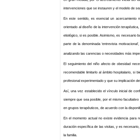
intervenciones que se instauren y el modelo de seg
En este sentido, es esencial un acercamiento ne
orientado al diseño de la intervención terapéutic
etiológico, si es posible. Asimismo, es necesario 
parte de la denominada ‘entrevista motivacional’
analizando las carencias o necesidades más imperat
El seguimiento del niño afecto de obesidad nec
recomendable limitarlo al ámbito hospitalario, si
profesional experimentado y que su implicación deb
Así, una vez establecido el vínculo inicial de con
siempre que sea posible, por el mismo facultativo 
en grupos terapéuticos, de acuerdo con la disponib
En el momento actual no existe evidencia para r
duración específica de las visitas, y es necesario,
la familia.