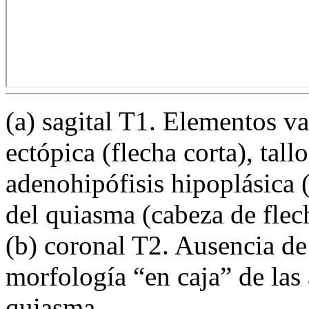
(a) sagital T1. Elementos va
ectópica (flecha corta), tall
adenohipófisis hipoplásica 
del quiasma (cabeza de flec
(b) coronal T2. Ausencia d
morfología “en caja” de las a
quiasma.