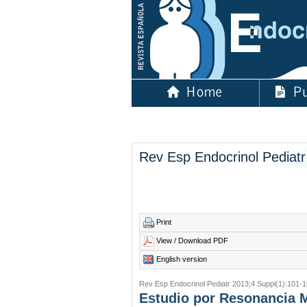
Rev Esp Endocrinol Pediatr
Print
View / Download PDF
English version
Rev Esp Endocrinol Pediatr 2013;4 Suppl(1):101-1
Estudio por Resonancia M