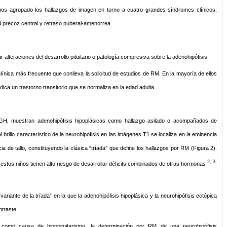
emos agrupado los hallazgos de imagen en torno a cuatro grandes síndromes clínicos:
tad precoz central y retraso puberal-amenorrea.
r alteraciones del desarrollo pituitario o patología compresiva sobre la adenohipófisis.
 clínica más frecuente que conlleva la solicitud de estudios de RM. En la mayoría de ellos
ca un trastorno transitorio que se normaliza en la edad adulta.
 GH, muestran adenohipófisis hipoplásicas como hallazgo asilado o acompañados de
l brillo característico de la neurohipófisis en las imágenes T1 se localiza en la eminencia
de tallo, constituyendo la clásica “tríada” que define los hallazgos por RM (Figura 2).
2, 3,
e estos niños tienen alto riesgo de desarrollar déficits combinados de otras hormonas
ariante de la tríada” en la que la adenohipófisis hipoplásica y la neurohipófisis ectópica
ntraste.
como causa de hipopituitarismo, la determinación por RM de una neurohipófisis