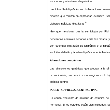
asociados y orientan el diagnóstico.
Las infundíbulohipofisitis son inflamaciones aut
hipófisis que remiten en el proceso evolutivo. So
6
diabetes insípidas idiopáticas
.
Hay que mencionar que la semiología por RM de 
necesarios controles seriados cada 3-6 meses, ya
con eventual infiltración de lahipófisis o el hi
evolutiva del tallo y la adenohipófisis orienta hacia
Alteraciones congénitas
Las alteraciones genéticas que afectan a la s
neurohipófisis, sin cambios morfológicos en la hi
insípida central.
PUBERTAD PRECOZ CENTRAL (PPC)
Es causa frecuente de solicitud de estudios de
hormonal. Si los estudios están bien indicados,