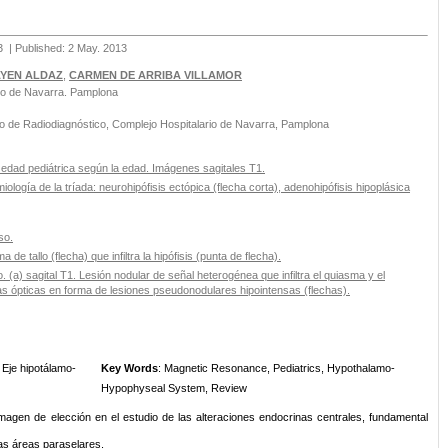
13
| Published: 2 May. 2013
AYEN ALDAZ
,
CARMEN DE ARRIBA VILLAMOR
rio de Navarra. Pamplona
 de Radiodiagnóstico, Complejo Hospitalario de Navarra, Pamplona
la edad pediátrica según la edad. Imágenes sagitales T1.
ología de la tríada: neurohipófisis ectópica (flecha corta), adenohipófisis hipoplásica
so.
de tallo (flecha) que infiltra la hipófisis (punta de flecha).
 (a) sagital T1. Lesión nodular de señal heterogénea que infiltra el quiasma y el
llas ópticas en forma de lesiones pseudonodulares hipointensas (flechas).
 Eje hipotálamo-
Key Words
: Magnetic Resonance, Pediatrics, Hypothalamo-
Hypophyseal System, Review
agen de elección en el estudio de las alteraciones endocrinas centrales, fundamental
 las áreas paraselares.