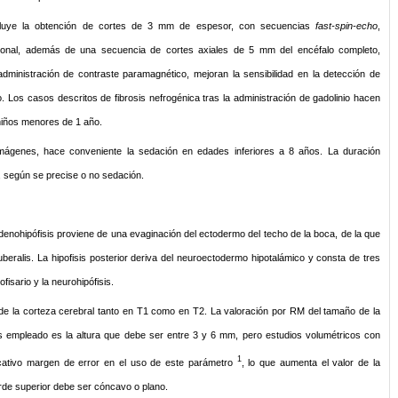
incluye la obtención de cortes de 3 mm de espesor, con secuencias
fast-spin-echo
,
ronal, además de una secuencia de cortes axiales de 5 mm del encéfalo completo,
dministración de contraste paramagnético, mejoran la sensibilidad en la detección de
allo. Los casos descritos de fibrosis nefrogénica tras la administración de gadolinio hacen
niños menores de 1 año.
imágenes, hace conveniente la sedación en edades inferiores a 8 años. La duración
, según se precise o no sedación.
a adenohipófisis proviene de una evaginación del ectodermo del techo de la boca, de la que
 tuberalis. La hipofisis posterior deriva del neuroectodermo hipotalámico y consta de tres
ofisario y la neurohipófisis.
a de la corteza cerebral tanto en T1 como en T2. La valoración por RM del tamaño de la
ás empleado es la altura que debe ser entre 3 y 6 mm, pero estudios volumétricos con
1
icativo margen de error en el uso de este parámetro
, lo que aumenta el valor de la
orde superior debe ser cóncavo o plano.