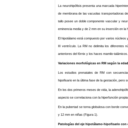
La neurohipófisis presenta una marcada hiperinten
de membrana de las vacuolas transportadoras de v
tallo posee un doble componente vascular y neur
eminencia media y de 2 mm en su inserción en la hi
El hipotálamo está compuesto por varios núcleos y 
III ventrículo. La RM no delimita los diferentes n
anteriores del fórnix y los haces mamilo-talámicos
Variaciones morfológicas en RM según la eda
Los estudios prenatales de RM con secuenci
hipofisario en la última fase de la gestación, per
En los dos primeros meses de vida, la adenohipóf
aspecto se correlaciona con la hiperfunción propia
En la pubertad se torna globulosa con borde conve
y 12 mm en niñas (Figura 1).
Patologías del eje hipotálamo-hipofisario con