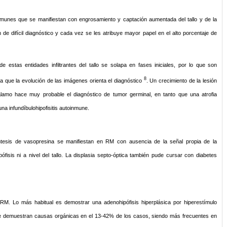
oinmunes que se manifiestan con engrosamiento y captación aumentada del tallo y de la
n de difícil diagnóstico y cada vez se les atribuye mayor papel en el alto porcentaje de
estas entidades infiltrantes del tallo se solapa en fases iniciales, por lo que son
8
 que la evolución de las imágenes orienta el diagnóstico
. Un crecimiento de la lesión
potálamo hace muy probable el diagnóstico de tumor germinal, en tanto que una atrofia
 una infundíbulohipofisitis autoinmune.
íntesis de vasopresina se manifiestan en RM con ausencia de la señal propia de la
pófisis ni a nivel del tallo. La displasia septo-óptica también pude cursar con diabetes
 RM. Lo más habitual es demostrar una adenohipófisis hiperplásica por hiperestímulo
 se demuestran causas orgánicas en el 13-42% de los casos, siendo más frecuentes en