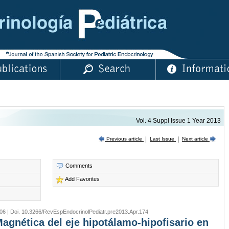
Vol. 4 Suppl Issue 1 Year 2013
|
|
Last Issue
Previous article
Next article
Comments
Add Favorites
06 | Doi. 10.3266/RevEspEndocrinolPediatr.pre2013.Apr.174
agnética del eje hipotálamo-hipofisario en