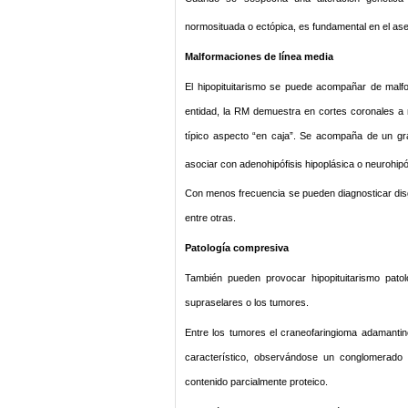
normosituada o ectópica, es fundamental en el as
Malformaciones de línea media
El hipopituitarismo se puede acompañar de malfo
entidad, la RM demuestra en cortes coronales a n
típico aspecto “en caja”. Se acompaña de un grad
asociar con adenohipófisis hipoplásica o neurohipó
Con menos frecuencia se pueden diagnosticar disge
entre otras.
Patología compresiva
También pueden provocar hipopituitarismo patol
supraselares o los tumores.
Entre los tumores el craneofaringioma adamanti
característico, observándose un conglomerado 
contenido parcialmente proteico.