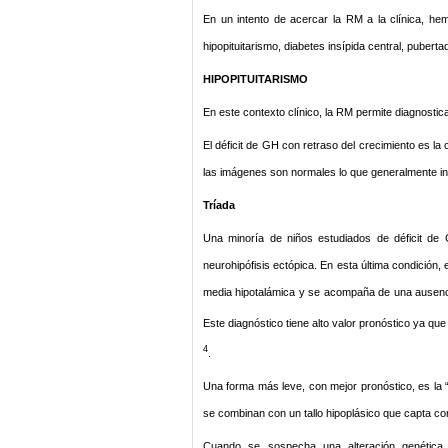
En un intento de acercar la RM a la clínica, h
hipopituitarismo, diabetes insípida central, puber
HIPOPITUITARISMO
En este contexto clínico, la RM permite diagnostica
El déficit de GH con retraso del crecimiento es la
las imágenes son normales lo que generalmente indi
Tríada
Una minoría de niños estudiados de déficit de
neurohipófisis ectópica. En esta última condición, e
media hipotalámica y se acompaña de una ausencia 
Este diagnóstico tiene alto valor pronóstico ya qu
4
.
Una forma más leve, con mejor pronóstico, es la “v
se combinan con un tallo hipoplásico que capta co
Cuando se sospecha una alteración genética 