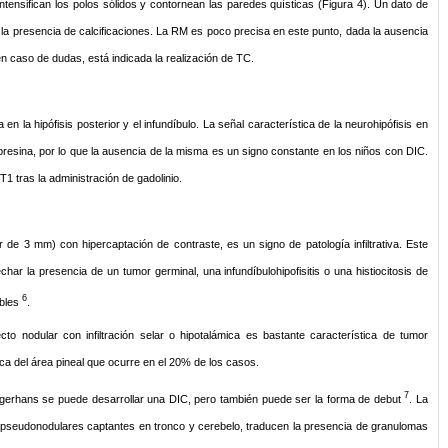
intensifican los polos sólidos y contornean las paredes quísticas (Figura 4). Un dato de
s la presencia de calcificaciones. La RM es poco precisa en este punto, dada la ausencia
n caso de dudas, está indicada la realización de TC.
en la hipófisis posterior y el infundíbulo. La señal característica de la neurohipófisis en
resina, por lo que la ausencia de la misma es un signo constante en los niños con DIC.
T1 tras la administración de gadolinio.
de 3 mm) con hipercaptación de contraste, es un signo de patología infiltrativa. Este
har la presencia de un tumor germinal, una infundíbulohipofisitis o una histiocitosis de
6
bles
.
to nodular con infiltración selar o hipotalámica es bastante característica de tumor
ica del área pineal que ocurre en el 20% de los casos.
7
angerhans se puede desarrollar una DIC, pero también puede ser la forma de debut
. La
pseudonodulares captantes en tronco y cerebelo, traducen la presencia de granulomas