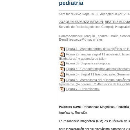
pediatría
Sent for review: 8 Apr. 2013 | Accepted: 8 Apr. 20
JOAQUÍN ESPARZA ESTAÚN
,
BEATRIZ ELDU
Servicio de Radiodiagnóstico. Complejo Hospitala
Correspondence:Joaquín Esparza Estaún, Servicio
E-mail:
jesparze@cfnavarra.es
Figura 1 - Aspecto normal de la hipófisis en 
Figura 2 - Imagen sagital T1 mostrando la semi
(flecha larga) y ausencia de tallo.
Figura 3 - Displasia seto-óptica.
Figura 4 - Craneofaringioma adamantinomato
Figura 5 - Sagital T1 tras contraste. Germinoma 
Figura 6 - Astrocitoma del quiasma-hipotálamo.
hipotálamo. (b) coronal T2. Afectación de las cinti
Figura 7 - Prolactinoma.
Palabras clave
: Resonancia Magnética, Pediatría,
hipofisario, Revisión
La resonancia magnética (RM) es la técnica de im
para la valoración del eje hipotálamo-hipofisario y