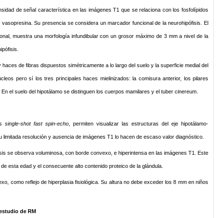
sidad de señal característica en las imágenes T1 que se relaciona con los fosfolípidos
asopresina. Su presencia se considera un marcador funcional de la neurohipófisis. El
onal, muestra una morfología infundibular con un grosor máximo de 3 mm a nivel de la
pófisis.
haces de fibras dispuestos simétricamente a lo largo del suelo y la superficie medial del
úcleos pero sí los tres principales haces mielinizados: la comisura anterior, los pilares
. En el suelo del hipotálamo se distinguen los cuerpos mamilares y el tuber cinereum.
d
as
single-shot fast spin-echo
, permiten visualizar las estructuras del eje hipotálamo-
o su limitada resolución y ausencia de imágenes T1 lo hacen de escaso valor diagnóstico.
isis se observa voluminosa, con borde convexo, e hiperintensa en las imágenes T1. Este
 de esta edad y el consecuente alto contenido proteico de la glándula.
xo, como reflejo de hiperplasia fisiológica. Su altura no debe exceder los 8 mm en niños
 estudio de RM