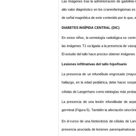
Las imágenes tras la administración de gadolinio 
alto valor diagnóstico en los craneofaringiomas e
de señal magnética de este contenido por lo que, e
DIABETES INSÍPIDA CENTRAL (DIC)
En estos niños, la semiología radiológica se centra 
las imágenes T1 va ligada a la presencia de vasop
El estudio del tallo hace preciso obtener imágenes 
Lesiones infiltrativas del tallo hipofisario
La presencia de un infundíbulo engrosado (mayor 
hallazgo, en la edad pediátrica, debe hacer sospec
células de Langerhans como etiologías más proba
La presencia de una lesión infundibular de aspec
germinal (Figura 5). También la afectación sincrón
En el curso de una histiocitosis de células de L
presencia asociada de lesiones parenquimatosas 