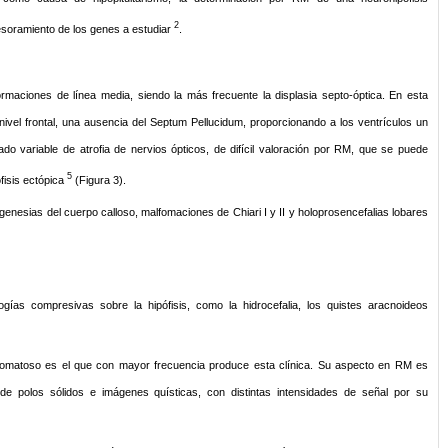
2
esoramiento de los genes a estudiar
.
rmaciones de línea media, siendo la más frecuente la displasia septo-óptica. En esta
ivel frontal, una ausencia del Septum Pellucidum, proporcionando a los ventrículos un
o variable de atrofia de nervios ópticos, de difícil valoración por RM, que se puede
5
fisis ectópica
(Figura 3).
nesias del cuerpo calloso, malfomaciones de Chiari I y II y holoprosencefalias lobares
ogías compresivas sobre la hipófisis, como la hidrocefalia, los quistes aracnoideos
nomatoso es el que con mayor frecuencia produce esta clínica. Su aspecto en RM es
de polos sólidos e imágenes quísticas, con distintas intensidades de señal por su