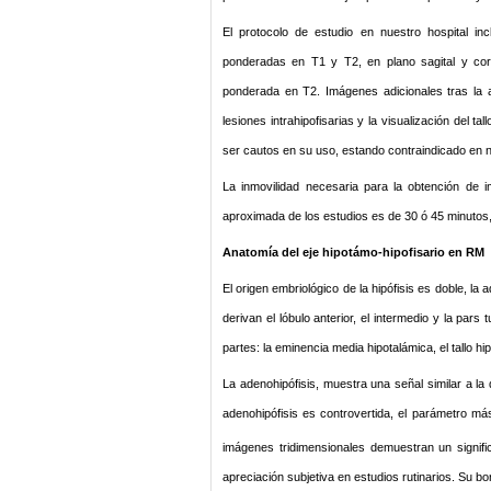
El protocolo de estudio en nuestro hospital 
ponderadas en T1 y T2, en plano sagital y co
ponderada en T2. Imágenes adicionales tras la a
lesiones intrahipofisarias y la visualización del t
ser cautos en su uso, estando contraindicado en 
La inmovilidad necesaria para la obtención de 
aproximada de los estudios es de 30 ó 45 minutos
Anatomía del eje hipotámo-hipofisario en RM
El origen embriológico de la hipófisis es doble, l
derivan el lóbulo anterior, el intermedio y la pars
partes: la eminencia media hipotalámica, el tallo hip
La adenohipófisis, muestra una señal similar a l
adenohipófisis es controvertida, el parámetro m
imágenes tridimensionales demuestran un signif
apreciación subjetiva en estudios rutinarios. Su b