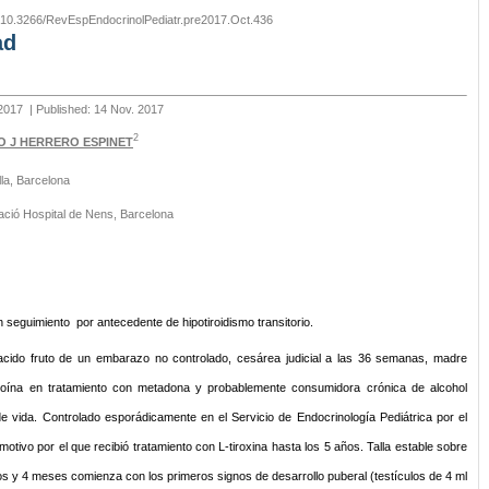
. 10.3266/RevEspEndocrinolPediatr.pre2017.Oct.436
ad
 2017
| Published: 14 Nov. 2017
2
O J HERRERO ESPINET
lla, Barcelona
ció Hospital de Nens, Barcelona
seguimiento por antecedente de hipotiroidismo transitorio.
cido fruto de un embarazo no controlado, cesárea judicial a las 36 semanas, madre
 heroína en tratamiento con metadona y probablemente consumidora crónica de alcohol
 vida. Controlado esporádicamente en el Servicio de Endocrinología Pediátrica por el
motivo por el que recibió tratamiento con L-tiroxina hasta los 5 años. Talla estable sobre
años y 4 meses comienza con los primeros signos de desarrollo puberal (testículos de 4 ml