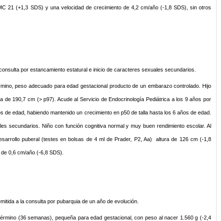
IMC 21 (+1,3 SDS) y una velocidad de crecimiento de 4,2 cm/año (-1,8 SDS), sin otros
 consulta por estancamiento estatural e inicio de caracteres sexuales secundarios.
érmino, peso adecuado para edad gestacional producto de un embarazo controlado. Hijo
a de 190,7 cm (> p97). Acude al Servicio de Endocrinología Pediátrica a los 9 años por
s de edad, habiendo mantenido un crecimiento en p50 de talla hasta los 6 años de edad.
ales secundarios. Niño con función cognitiva normal y muy buen rendimiento escolar. Al
sarrollo puberal (testes en bolsas de 4 ml de Prader, P2, Aa) altura de 126 cm (-1,8
 de 0,6 cm/año (-6,8 SDS).
mitida a la consulta por pubarquia de un año de evolución.
término (36 semanas), pequeña para edad gestacional, con peso al nacer 1.560 g (-2,4