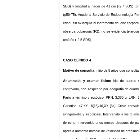
SDS) y longitud al nacer de 41 cm (-2,7 SDS), p
(p50-75). Acude al Servicio de Endocrinología P
edad, sin axilarquia ni incremento del olor corpor
observa pubarquia (P2), no se evidencia telarqui
cm/año (-2,5 SDS).
CASO CLÍNICO 4
Motivo de consulta:
niño de 5 años que consulta
Anamnesis y examen físico:
hijo de padres
controlado, con sospecha por ecografía de cuadro
Parto a término y eutócico. PRN: 3.380 g; LRN: 
Cariotipo: 47,XY +8[16]/46,XY [34]. Crisis convu
siringomielia y escoliosis. Intervenido a los 3 añ
derecho. Intervenido unos meses después de gala
aprecia aumento notable de velocidad de crecimien