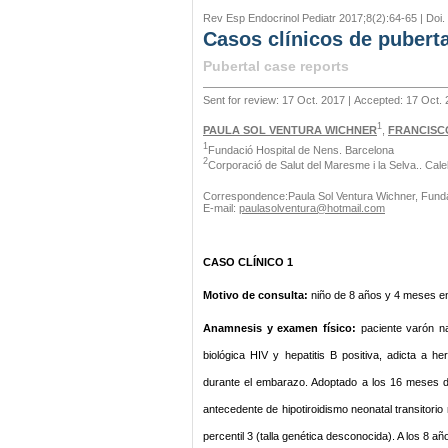
Rev Esp Endocrinol Pediatr 2017;8(2):64-65 | Doi
Casos clínicos de pubert
Pubertal case reports
Sent for review: 17 Oct. 2017 | Accepted: 17 Oct.
1
PAULA SOL VENTURA WICHNER
,
FRANCISC
1
Fundació Hospital de Nens. Barcelona
2
Corporació de Salut del Maresme i la Selva.. Cale
Correspondence:Paula Sol Ventura Wichner, Funda
E-mail:
paulasolventura@hotmail.com
CASO CLÍNICO 1
Motivo de consulta:
niño de 8 años y 4 meses en 
Anamnesis y examen físico:
paciente varón na
biológica HIV y hepatitis B positiva, adicta a
durante el embarazo. Adoptado a los 16 meses de
antecedente de hipotiroidismo neonatal transitorio 
percentil 3 (talla genética desconocida). A los 8 