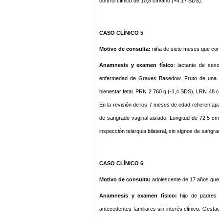
control clínico de 10,8 cm/año (+4,17 SDS).
CASO CLÍNICO 5
Motivo de consulta:
niña de siete meses que cons
Anamnesis y examen físico
: lactante de sex
enfermedad de Graves Basedow. Fruto de una g
bienestar fetal. PRN 2.760 g (-1,4 SDS), LRN 48 c
En la revisión de los 7 meses de edad refieren apa
de sangrado vaginal aislado. Longitud de 72,5 c
inspección telarquia bilateral, sin signos de sangra
CASO CLÍNICO 6
Motivo de consulta:
adolescente de 17 años que 
Anamnesis y examen físico:
hijo de padres
antecedentes familiares sin interés clínico. Gest