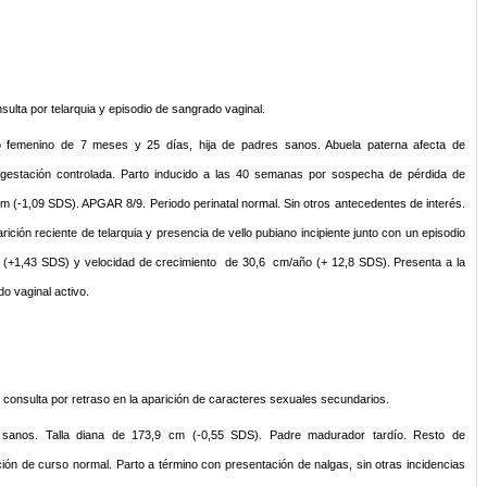
ulta por telarquia y episodio de sangrado vaginal.
o femenino de 7 meses y 25 días, hija de padres sanos. Abuela paterna afecta de
estación controlada. Parto inducido a las 40 semanas por sospecha de pérdida de
m (-1,09 SDS). APGAR 8/9. Periodo perinatal normal. Sin otros antecedentes de interés.
rición reciente de telarquia y presencia de vello pubiano incipiente junto con un episodio
m (+1,43 SDS) y velocidad de crecimiento de 30,6 cm/año (+ 12,8 SDS). Presenta a la
do vaginal activo.
consulta por retraso en la aparición de caracteres sexuales secundarios.
 sanos. Talla diana de 173,9 cm (-0,55 SDS). Padre madurador tardío. Resto de
ación de curso normal. Parto a término con presentación de nalgas, sin otras incidencias