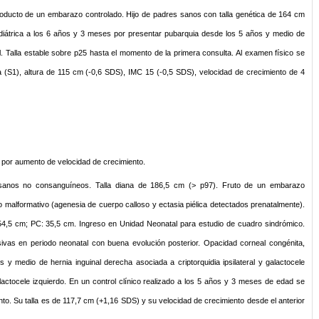
roducto de un embarazo controlado. Hijo de padres sanos con talla genética de 164 cm
ediátrica a los 6 años y 3 meses por presentar pubarquia desde los 5 años y medio de
al. Talla estable sobre p25 hasta el momento de la primera consulta. Al examen físico se
a (S1), altura de 115 cm (-0,6 SDS), IMC 15 (-0,5 SDS), velocidad de crecimiento de 4
 por aumento de velocidad de crecimiento.
 sanos no consanguíneos. Talla diana de 186,5 cm (> p97). Fruto de un embarazo
 malformativo (agenesia de cuerpo calloso y ectasia piélica detectados prenatalmente).
54,5 cm; PC: 35,5 cm. Ingreso en Unidad Neonatal para estudio de cuadro sindrómico.
lsivas en periodo neonatal con buena evolución posterior. Opacidad corneal congénita,
os y medio de hernia inguinal derecha asociada a criptorquidia ipsilateral y galactocele
ctocele izquierdo. En un control clínico realizado a los 5 años y 3 meses de edad se
to. Su talla es de 117,7 cm (+1,16 SDS) y su velocidad de crecimiento desde el anterior