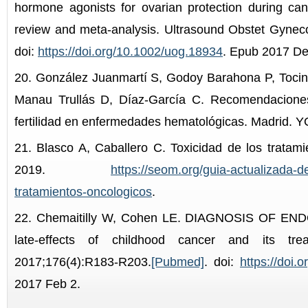
hormone agonists for ovarian protection during ca
review and meta-analysis. Ultrasound Obstet Gyneco
doi:
https://doi.org/10.1002/uog.18934
. Epub 2017 De
20. González Juanmartí S, Godoy Barahona P, Tocino
Manau Trullás D, Díaz-García C. Recomendaciones
fertilidad en enfermedades hematológicas. Madrid. Y
21. Blasco A, Caballero C. Toxicidad de los tratam
2019.
https://seom.org/guia-actualizada-de
tratamientos-oncologicos
.
22. Chemaitilly W, Cohen LE. DIAGNOSIS OF EN
late-effects of childhood cancer and its tre
2017;176(4):R183-R203.
[Pubmed]
. doi:
https://doi
2017 Feb 2.