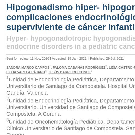
Hipogonadismo hiper- hipogon
complicaciones endocrinológi
superviviente de cáncer infanti
Hyper- hypogonadotropic hypogonadis
endocrine disorders in a pediatric canc
Sent for review: 11 Nov. 2020 | Accepted: 18 Jan. 2021
| Published: 29 Jul. 2021
1
2
SANDRA MARCO CAMPOS
,
PALOMA CABANAS RODRÍGUEZ
,
LIDIA CASTRO-
4
2
CELIA VARELA PÁJARO
,
JESÚS BARREIRO CONDE
1
Unidad de Endocrinología Pediátrica, Departamento d
Universitario de Santiago de Compostela. Hospital Uni
Gandía, Valencia
2
Unidad de Endocrinología Pediátrica, Departamento d
Universitario. Universidad de Santiago de Compostela
Compostela, A Coruña
3
Unidad de Oncohematología Pediátrica, Departament
Clínico Universitario de Santiago de Compostela. Sa
Coruña