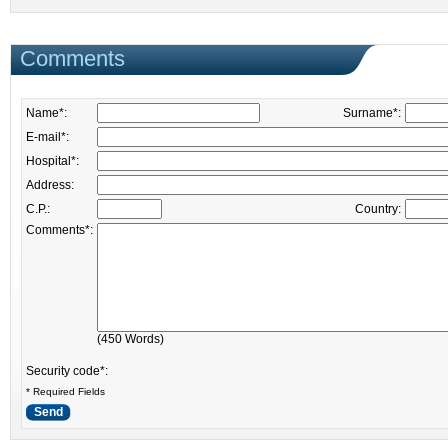
Comments
Name*:
Surname*:
E-mail*:
Hospital*:
Address:
C.P.:
Country:
Comments*:
(
450
Words)
Security code*:
* Required Fields
Send