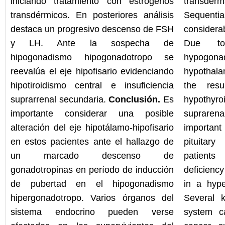
iniciando tratamiento con estrógenos
transderma
transdérmicos. En posteriores análisis
Sequen
destaca un progresivo descenso de FSH
considera
y LH. Ante la sospecha de
Due to 
hipogonadismo hipogonadotropo se
hypogona
reevalúa el eje hipofisario evidenciando
hypothalam
hipotiroidismo central e insuficiencia
the resu
suprarrenal secundaria.
Conclusión.
Es
hypothy
importante considerar una posible
suprarena
alteración del eje hipotálamo-hipofisario
important
en estos pacientes ante el hallazgo de
pituitar
un marcado descenso de
patients
gonadotropinas en período de inducción
deficiency
de pubertad en el hipogonadismo
in a hype
hipergonadotropo. Varios órganos del
Several 
sistema endocrino pueden verse
system c