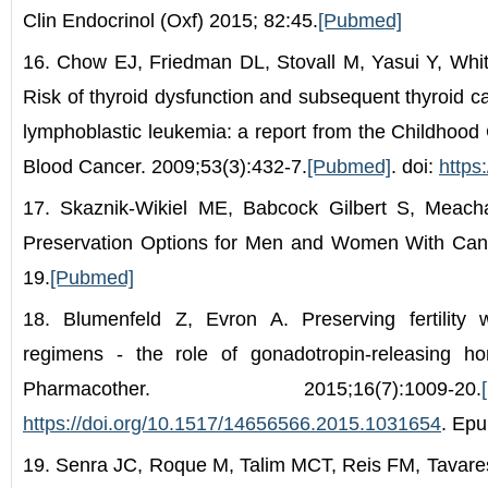
Clin Endocrinol (Oxf) 2015; 82:45.
[Pubmed]
16. Chow EJ, Friedman DL, Stovall M, Yasui Y, Whit
Risk of thyroid dysfunction and subsequent thyroid c
lymphoblastic leukemia: a report from the Childhood 
Blood Cancer. 2009;53(3):432-7.
[Pubmed]
. doi:
https
17. Skaznik-Wikiel ME, Babcock Gilbert S, Meacha
Preservation Options for Men and Women With Canc
19.
[Pubmed]
18. Blumenfeld Z, Evron A. Preserving fertilit
regimens - the role of gonadotropin-releasing h
Pharmacother. 2015;16(7):1009-20.
https://doi.org/10.1517/14656566.2015.1031654
. Epu
19. Senra JC, Roque M, Talim MCT, Reis FM, Tavare