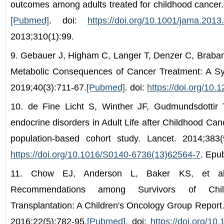
outcomes among adults treated for childhood cancer
[Pubmed]
. doi:
https://doi.org/10.1001/jama.2013
2013;310(1):99.
9. Gebauer J, Higham C, Langer T, Denzer C, Braba
Metabolic Consequences of Cancer Treatment: A Sy
2019;40(3):711-67.
[Pubmed]
. doi:
https://doi.org/10
10. de Fine Licht S, Winther JF, Gudmundsdottir T,
endocrine disorders in Adult Life after Childhood Ca
population-based cohort study. Lancet. 2014;383(
https://doi.org/10.1016/S0140-6736(13)62564-7
. Epu
11. Chow EJ, Anderson L, Baker KS, et al. 
Recommendations among Survivors of Chil
Transplantation: A Children's Oncology Group Report.
2016;22(5):782-95.
[Pubmed]
. doi:
https://doi.org/10