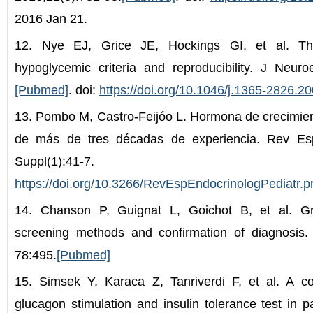
2016 Jan 21.
12. Nye EJ, Grice JE, Hockings GI, et al. The
hypoglycemic criteria and reproducibility. J Neuro
[Pubmed]
. doi:
https://doi.org/10.1046/j.1365-2826.2
13. Pombo M, Castro-Feijóo L. Hormona de crecimie
de más de tres décadas de experiencia. Rev Esp
Suppl(1):41-
https://doi.org/10.3266/RevEspEndocrinologPediatr.
14. Chanson P, Guignat L, Goichot B, et al. Gro
screening methods and confirmation of diagnosis.
78:495.
[Pubmed]
15. Simsek Y, Karaca Z, Tanriverdi F, et al. A 
glucagon stimulation and insulin tolerance test in pa