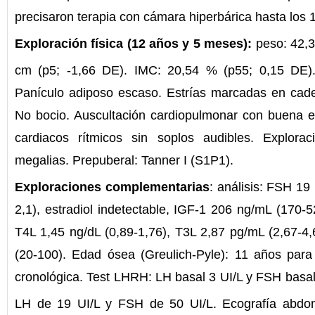
precisaron terapia con cámara hiperbárica hasta los 
Exploración física (12 años y 5 meses):
peso: 42,3 
cm (p5; -1,66 DE). IMC: 20,54 % (p55; 0,15 DE).
Panículo adiposo escaso. Estrías marcadas en cader
No bocio. Auscultación cardiopulmonar con buena ent
cardiacos rítmicos sin soplos audibles. Explor
megalias. Prepuberal: Tanner I (S1P1).
Exploraciones complementarias
: análisis: FSH 19 
2,1), estradiol indetectable, IGF-1 206 ng/mL (170-5
T4L 1,45 ng/dL (0,89-1,76), T3L 2,87 pg/mL (2,67-4
(20-100). Edad ósea (Greulich-Pyle): 11 años pa
cronológica. Test LHRH: LH basal 3 UI/L y FSH basal 
LH de 19 UI/L y FSH de 50 UI/L. Ecografía abdom