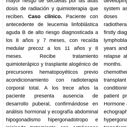
mayor riesgo de secuelas por las altas
developi
dosis de radiación y quimioterapia que
system as
reciben.
Caso clínico.
Paciente con
doses 
antecedente de leucemia linfoblástica
radiothe
aguda B de alto riesgo diagnosticada a
firstly di
los 8 años y 7 meses, con recaída
lymphobla
medular precoz a los 11 años y 8
years and
meses. Recibe tratamiento
relapse a
quimioterápico y trasplante alogénico de
months.
precursores hematopoyéticos previo
chemother
acondicionamiento con radioterapia
transplant
corporal total. A los trece años la
condition
paciente presenta ausencia de
patient p
desarrollo puberal, confirmándose en
Hormone a
análisis hormonal y ecografía abdominal
echogr
hipogonadismo hipergonadotropo e
hypergon