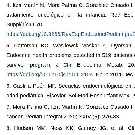
4. Itza Martín N, Mora Palma C, González Casado I.
tratamiento oncológico en la infancia. Rev Esp
Suppl(1):63-
https://doi.org/10.3266/RevEspEndocrinolPediatr.pr
5. Patterson BC, Wasilewski-Masker K, Ryerson
Endocrine health problems detected in 519 patients e
survivor program. J Clin Endocrinol Metab. 201
https://doi.org/10.1210/jc.2011-2104
. Epub 2011 Dec 
6. Castilla Peón MF. Secuelas endocrinológicas en 
edad pediátrica. Elsevier. Bol Med Hosp Infant Mex. 
7. Mora Palma C, Itza Martín N, González Casado I.
cáncer. Pediatr Integral 2020; XXIV (5): 276-83.
8. Hudson MM, Ness KK, Gurney JG, et al. Clini