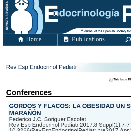
Rev Esp Endocrinol Pediatr
This Issue 
Conferences
GORDOS Y FLACOS: LA OBESIDAD UN 
MARAÑÓN
Federico J.C. Soriguer Escofet
Rev Esp Endocrinol Pediatr 2017;8 Suppl(1):7-7
10.3266/RevEspEndocrinolPediatr.pre2017.Apr