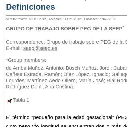
Definiciones
Sent for review: 11 Oct. 2012 | Accepted: 11 Oct. 2012
| Published: 7 Nov. 2012
*
GRUPO DE TRABAJO SOBRE PEG DE LA SEEP
Correspondence: Grupo de trabajo sobre PEG de la
E-mail:
seep@seep.es
*Group members:
de Arriba Muñoz, Antonio; Bosch Muñoz, Jordi; Cab
Cañete Estrada, Ramón; Díez López, Ignacio; Galleg
Lourdes; Martínez-Aedo Ollero, María José; Rial Rod
Rodríguez Dehli, Ana Cristina.
Tabla 1
El término “pequeño para la edad gestacional” (PEG
cuyo peso y/o longitud se encuentran dos o más d