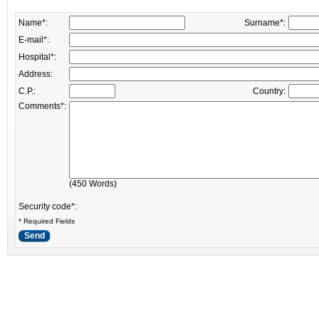
Name*:
Surname*:
E-mail*:
Hospital*:
Address:
C.P.:
Country:
Comments*:
(
450
Words)
Security code*:
* Required Fields
Send