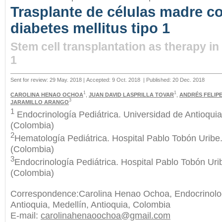
Trasplante de células madre c
diabetes mellitus tipo 1
Stem cell transplantation as therapy in
1
Sent for review: 29 May. 2018 | Accepted: 9 Oct. 2018
| Published: 20 Dec. 2018
1
1
CAROLINA HENAO OCHOA
,
JUAN DAVID LASPRILLA TOVAR
,
ANDRÉS FELIP
3
JARAMILLO ARANGO
1
Endocrinología Pediátrica. Universidad de Antioquia
(Colombia)
2
Hematología Pediátrica. Hospital Pablo Tobón Uribe.
(Colombia)
3
Endocrinología Pediátrica. Hospital Pablo Tobón Urib
(Colombia)
Correspondence:Carolina Henao Ochoa, Endocrinologí
Antioquia, Medellín, Antioquia, Colombia
E-mail:
carolinahenaoochoa@gmail.com