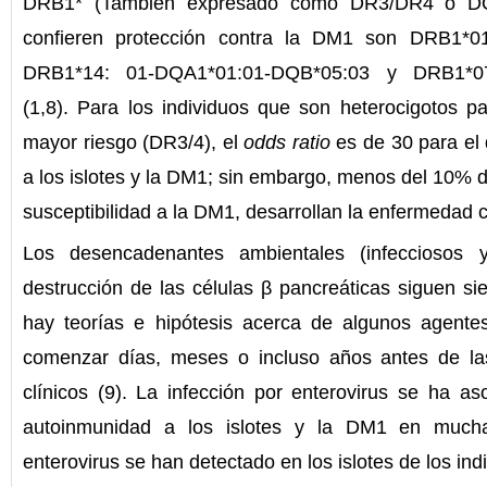
DRB1* (También expresado como DR3/DR4 o DQ2
confieren protección contra la DM1 son DRB1*0
DRB1*14: 01-DQA1*01:01-DQB*05:03 y DRB1*07
(1,8). Para los individuos que son heterocigotos p
mayor riesgo (DR3/4), el
odds ratio
es de 30 para el 
a los islotes y la DM1; sin embargo, menos del 10% 
susceptibilidad a la DM1, desarrollan la enfermedad cl
Los desencadenantes ambientales (infecciosos y
destrucción de las células β pancreáticas siguen s
hay teorías e hipótesis acerca de algunos agente
comenzar días, meses o incluso años antes de la
clínicos (9). La infección por enterovirus se ha as
autoinmunidad a los islotes y la DM1 en mucha
enterovirus se han detectado en los islotes de los in