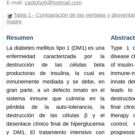
E-mail:
caritoho5@hotmail.com
Tabla 1 - Comparación de las ventajas y desventaja
madre
Resumen
Abstract
La diabetes mellitus tipo 1 (DM1) es una
Type 1 d
enfermedad caracterizada por la
disease c
destrucción de las células beta
of insulin
productoras de insulina, la cual es
immune-me
inmunemente mediada y se debe, en
innate de
gran parte, a un defecto innato en el
leads to
sistema inmune que culmina en la
destructi
pérdida de la auto-tolerancia, la
final clin
destrucción de las células β y el
therapy 
desenlace clínico final de hiperglucemia
control,
y DM1. El tratamiento intensivo con
progressi