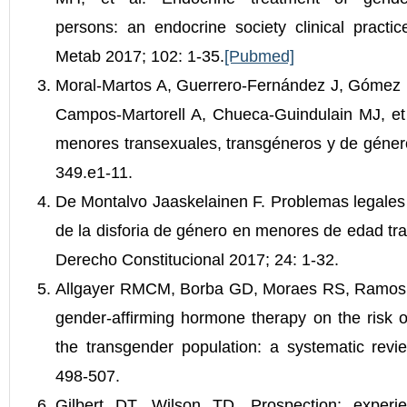
persons: an endocrine society clinical practic
Metab 2017; 102: 1-35.
[Pubmed]
Moral-Martos A, Guerrero-Fernández J, Gómez B
Campos-Martorell A, Chueca-Guindulain MJ, et 
menores transexuales, transgéneros y de género
349.e1-11.
De Montalvo Jaaskelainen F. Problemas legales
de la disforia de género en menores de edad tr
Derecho Constitucional 2017; 24: 1-32.
Allgayer RMCM, Borba GD, Moraes RS, Ramos RB
gender-affirming hormone therapy on the risk of
the transgender population: a systematic revi
498-507.
Gilbert DT, Wilson TD. Prospection: experi