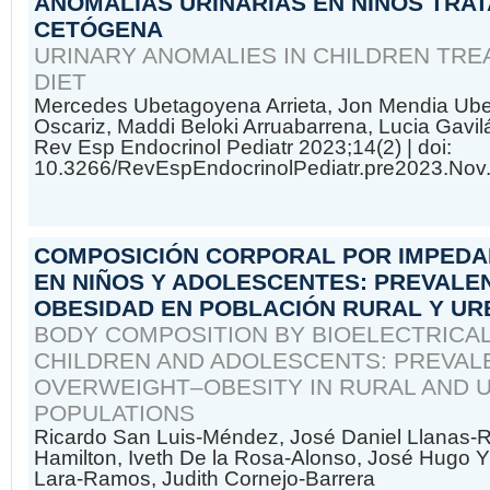
ANOMALÍAS URINARIAS EN NIÑOS TRAT
CETÓGENA
URINARY ANOMALIES IN CHILDREN TRE
DIET
Mercedes Ubetagoyena Arrieta, Jon Mendia Ub
Oscariz, Maddi Beloki Arruabarrena, Lucia Gavi
Rev Esp Endocrinol Pediatr 2023;14(2)
| doi:
10.3266/RevEspEndocrinolPediatr.pre2023.Nov
COMPOSICIÓN CORPORAL POR IMPEDA
EN NIÑOS Y ADOLESCENTES: PREVALE
OBESIDAD EN POBLACIÓN RURAL Y U
BODY COMPOSITION BY BIOELECTRICAL
CHILDREN AND ADOLESCENTS: PREVAL
OVERWEIGHT–OBESITY IN RURAL AND 
POPULATIONS
Ricardo San Luis-Méndez, José Daniel Llanas-Ro
Hamilton, Iveth De la Rosa-Alonso, José Hugo Y
Lara-Ramos, Judith Cornejo-Barrera